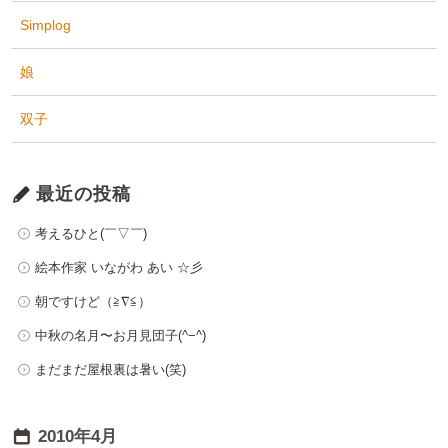
Simplog
娘
双子
最近の投稿
考えるひと(￣▽￣)
絵本作家 いながわ あい ☆彡
朝ですけど（≧∇≦）
中秋の名月〜お月見団子(^−^)
まだまだ屋根裏は暑い(笑)
2010年4月