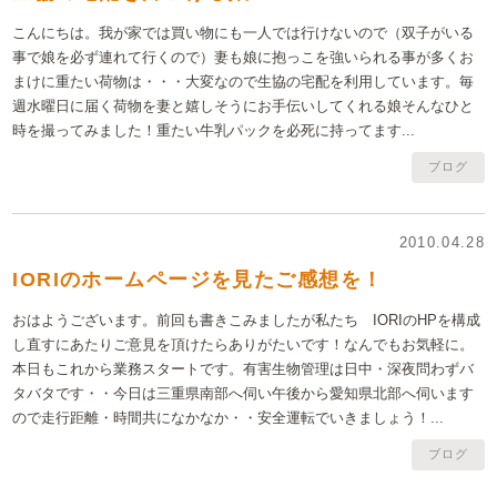
こんにちは。我が家では買い物にも一人では行けないので（双子がいる
事で娘を必ず連れて行くので）妻も娘に抱っこを強いられる事が多くお
まけに重たい荷物は・・・大変なので生協の宅配を利用しています。毎
週水曜日に届く荷物を妻と嬉しそうにお手伝いしてくれる娘そんなひと
時を撮ってみました！重たい牛乳パックを必死に持ってます...
ブログ
2010.04.28
IORIのホームページを見たご感想を！
おはようございます。前回も書きこみましたが私たち IORIのHPを構成
し直すにあたりご意見を頂けたらありがたいです！なんでもお気軽に。
本日もこれから業務スタートです。有害生物管理は日中・深夜問わずバ
タバタです・・今日は三重県南部へ伺い午後から愛知県北部へ伺います
ので走行距離・時間共になかなか・・安全運転でいきましょう！...
ブログ