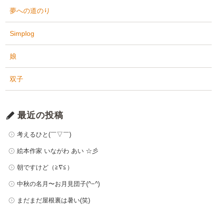
夢への道のり
Simplog
娘
双子
最近の投稿
考えるひと(￣▽￣)
絵本作家 いながわ あい ☆彡
朝ですけど（≧∇≦）
中秋の名月〜お月見団子(^−^)
まだまだ屋根裏は暑い(笑)