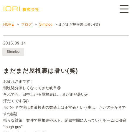
HOME
>
ブログ
>
Simplog
>
まだまだ屋根裏は暑い(笑)
2016.09.14
Simplog
まだまだ屋根裏は暑い(笑)
お疲れさまです！
朝晩随分涼しくなってきた岐阜😀
それでも、日中上がる屋根裏は… まだまだ暑いw
汗だくです(笑)
※バセドウ病は血液検査の数値上は正常値という事は、ただの汗かきで
すね(笑)
様々な対策、案件で屋根裏や床下、閉鎖空間に入っていくチームIORI😀
“tough guy”