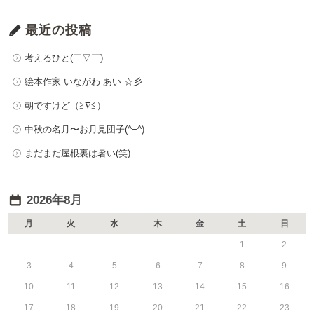
最近の投稿
考えるひと(￣▽￣)
絵本作家 いながわ あい ☆彡
朝ですけど（≧∇≦）
中秋の名月〜お月見団子(^−^)
まだまだ屋根裏は暑い(笑)
2026年8月
月
火
水
木
金
土
日
1
2
3
4
5
6
7
8
9
10
11
12
13
14
15
16
17
18
19
20
21
22
23