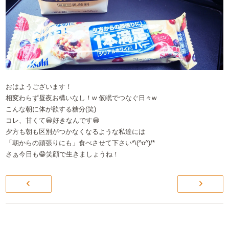
おはようございます！
相変わらず昼夜お構いなし！w 仮眠でつなぐ日々w
こんな朝に体が欲する糖分(笑)
コレ、甘くて😀好きなんです😁
夕方も朝も区別がつかなくなるような私達には
「朝からの頑張りにも」食べさせて下さい*\(^o^)/*
さぁ今日も😁笑顔で生きましょうね！