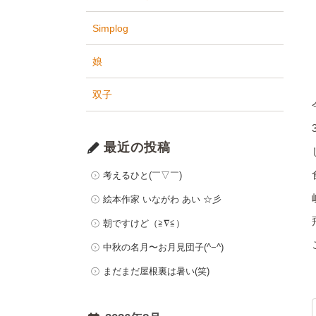
Simplog
娘
双子
最近の投稿
考えるひと(￣▽￣)
絵本作家 いながわ あい ☆彡
朝ですけど（≧∇≦）
中秋の名月〜お月見団子(^−^)
まだまだ屋根裏は暑い(笑)